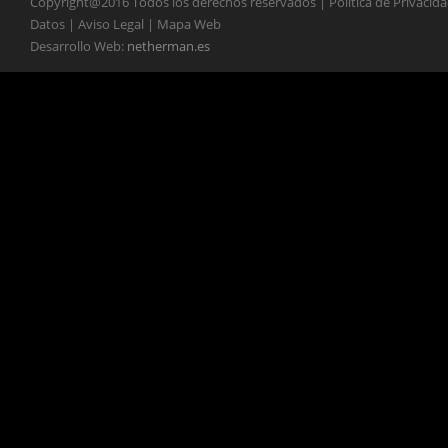
Copyright@2016 Todos los derechos reservados | Política de Privacid
Datos | Aviso Legal | Mapa Web
Desarrollo Web:
netherman.es