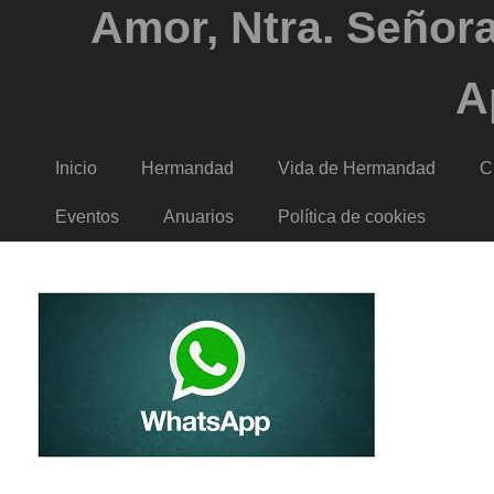
Amor, Ntra. Señora
A
Inicio
Hermandad
Vida de Hermandad
C
Eventos
Anuarios
Política de cookies