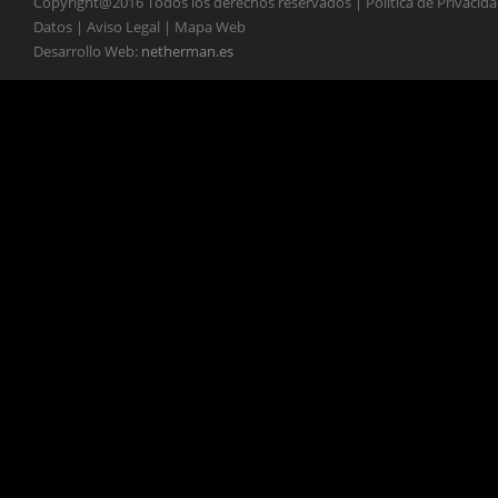
Copyright@2016 Todos los derechos reservados | Política de Privacid
Datos | Aviso Legal | Mapa Web
Desarrollo Web:
netherman.es