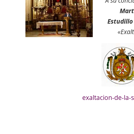
A su conc
Martí
Estudillo
«Exalt
exaltacion-de-la-