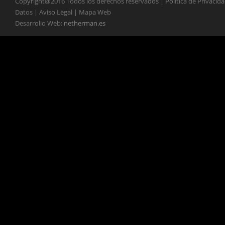
Copyright@2016 Todos los derechos reservados | Política de Privacid
Datos | Aviso Legal | Mapa Web
Desarrollo Web:
netherman.es