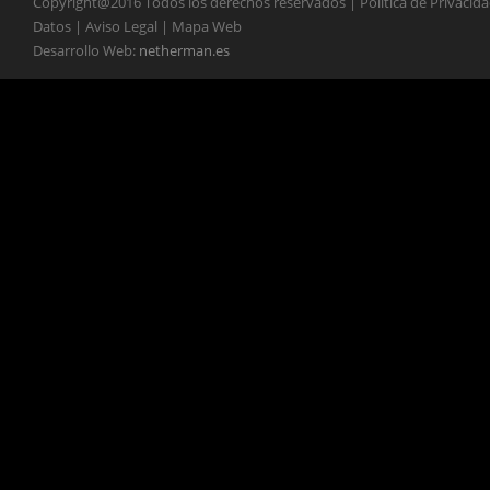
Copyright@2016 Todos los derechos reservados | Política de Privacid
Datos | Aviso Legal | Mapa Web
Desarrollo Web:
netherman.es