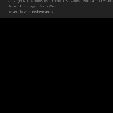
Copyright@2016 Todos los derechos reservados | Política de Privacid
Datos | Aviso Legal | Mapa Web
Desarrollo Web:
netherman.es