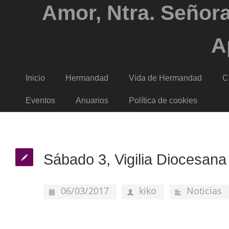
Amor, Ntra. Señora
A
Inicio
Hermandad
Vida de Hermandad
C
Eventos
Anuarios
Política de cookies
Sábado 3, Vigilia Diocesan
06/03/2017
kiko
Noticias