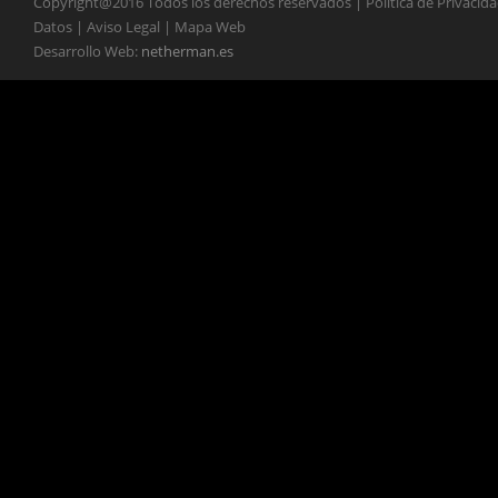
Copyright@2016 Todos los derechos reservados | Política de Privacid
Datos | Aviso Legal | Mapa Web
Desarrollo Web:
netherman.es