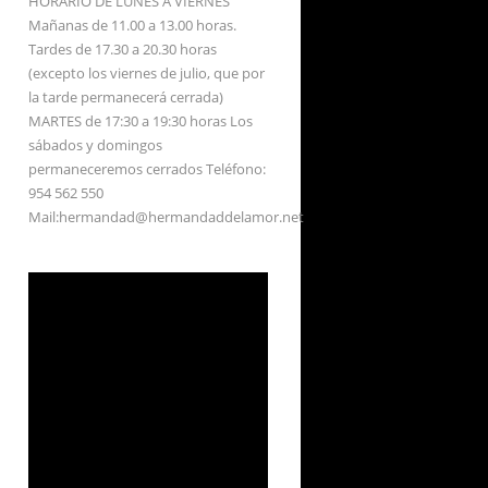
HORARIO DE LUNES A VIERNES
Mañanas de 11.00 a 13.00 horas.
Tardes de 17.30 a 20.30 horas
(excepto los viernes de julio, que por
la tarde permanecerá cerrada)
MARTES de 17:30 a 19:30 horas Los
sábados y domingos
permaneceremos cerrados Teléfono:
954 562 550
Mail:hermandad@hermandaddelamor.net