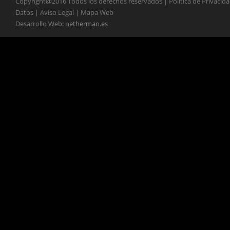
Copyright@2016 Todos los derechos reservados | Política de Privacid
Datos | Aviso Legal | Mapa Web
Desarrollo Web:
netherman.es