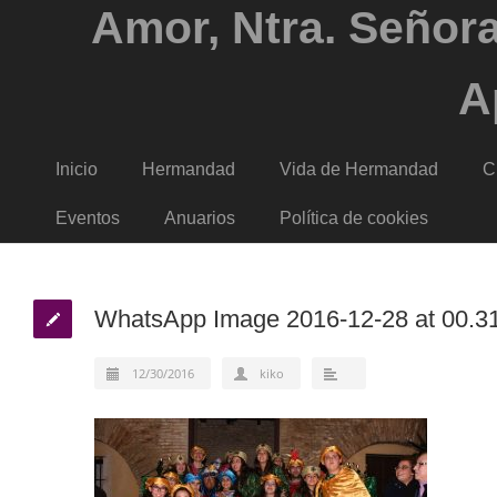
Amor, Ntra. Señora
A
Inicio
Hermandad
Vida de Hermandad
C
Eventos
Anuarios
Política de cookies
WhatsApp Image 2016-12-28 at 00.3
12/30/2016
kiko