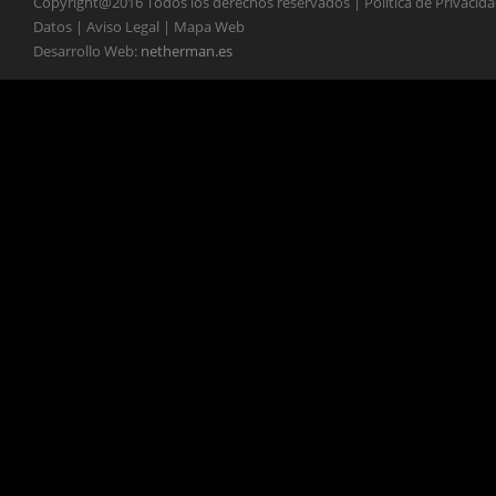
Copyright@2016 Todos los derechos reservados | Política de Privacid
Datos | Aviso Legal | Mapa Web
Desarrollo Web:
netherman.es