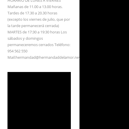
HORARIO DE LUNES A VIERNES
Mañanas de 11.00 a 13.00 horas.
Tardes de 17.30 a 20.30 horas
(excepto los viernes de julio, que por
la tarde permanecerá cerrada)
MARTES de 17:30 a 19:30 horas Los
sábados y domingos
permaneceremos cerrados Teléfono:
954 562 550
Mail:hermandad@hermandaddelamor.net