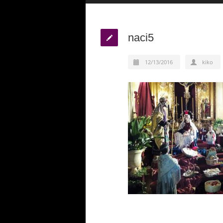
naci5
12/13/2016
kiko