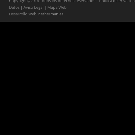
Copyright@2016 Todos los derechos reservados | Política de Privacid
Datos | Aviso Legal | Mapa Web
Desarrollo Web:
netherman.es