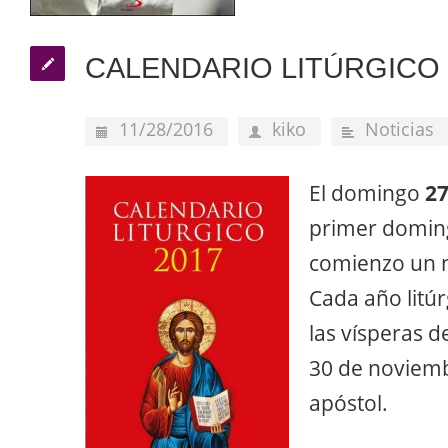
CALENDARIO LITÚRGICO 
11/28/2016
kiko
Noticias
El domingo
27
primer domin
comienzo un n
Cada año litú
las vísperas 
30 de noviemb
apóstol.