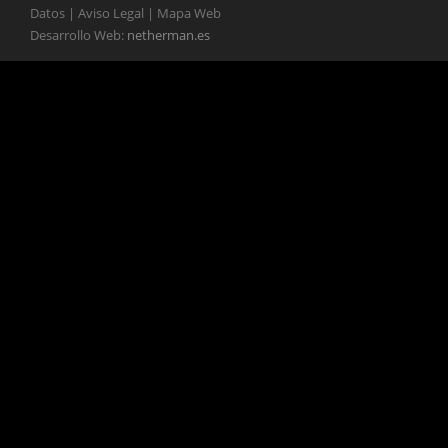
Datos | Aviso Legal | Mapa Web
Desarrollo Web:
netherman.es