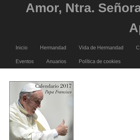
Amor, Ntra. Señora
A
Inicio
Hermandad
Vida de Hermandad
C
Eventos
Anuarios
Política de cookies