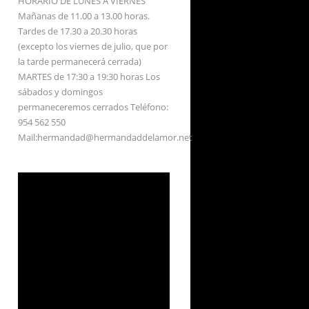
HORARIO DE LUNES A VIERNES
Mañanas de 11.00 a 13.00 horas.
Tardes de 17.30 a 20.30 horas
(excepto los viernes de julio, que por
la tarde permanecerá cerrada)
MARTES de 17:30 a 19:30 horas Los
sábados y domingos
permaneceremos cerrados Teléfono:
954 562 550
Mail:hermandad@hermandaddelamor.net