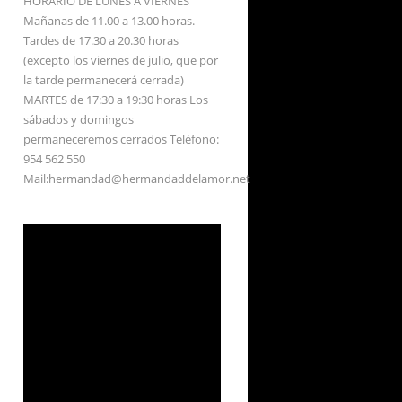
HORARIO DE LUNES A VIERNES
Mañanas de 11.00 a 13.00 horas.
Tardes de 17.30 a 20.30 horas
(excepto los viernes de julio, que por
la tarde permanecerá cerrada)
MARTES de 17:30 a 19:30 horas Los
sábados y domingos
permaneceremos cerrados Teléfono:
954 562 550
Mail:hermandad@hermandaddelamor.net