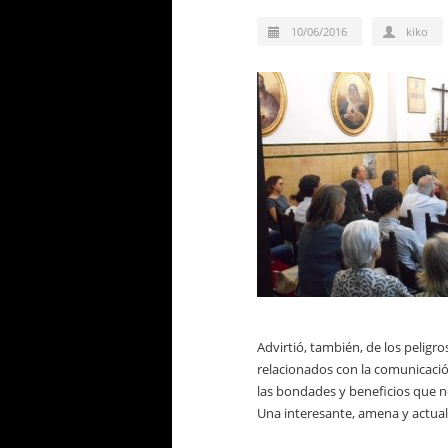
10/06/2016
kiko
Advirtió, también, de los peligr
relacionados con la comunicación
las bondades y beneficios que n
Una interesante, amena y actual